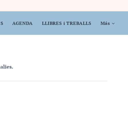
ES
AGENDA
LLIBRES i TREBALLS
Más
alies.