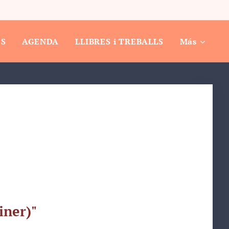
ES
AGENDA
LLIBRES i TREBALLS
Más
iner)"